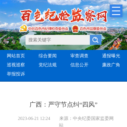
网站首页
综合要闻
审查调查
通报曝光
巡视巡察
党纪法规
信息公开
廉政广角
举报投诉
广西：严守节点纠“四风”
2023-06-21 12:24
来源：中央纪委国家监委网
站