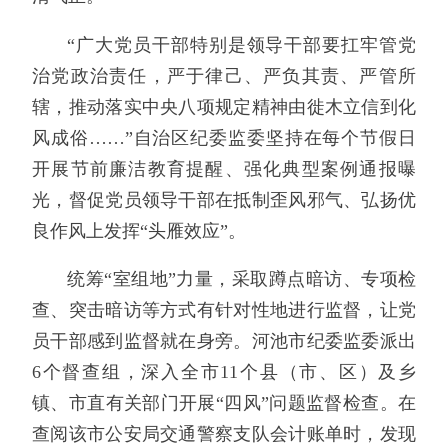
“广大党员干部特别是领导干部要扛牢管党
治党政治责任，严于律己、严负其责、严管所
辖，推动落实中央八项规定精神由徙木立信到化
风成俗……”自治区纪委监委坚持在每个节假日
开展节前廉洁教育提醒、强化典型案例通报曝
光，督促党员领导干部在抵制歪风邪气、弘扬优
良作风上发挥“头雁效应”。
统筹“室组地”力量，采取蹲点暗访、专项检
查、突击暗访等方式有针对性地进行监督，让党
员干部感到监督就在身旁。河池市纪委监委派出
6个督查组，深入全市11个县（市、区）及乡
镇、市直有关部门开展“四风”问题监督检查。在
查阅该市公安局交通警察支队会计账单时，发现