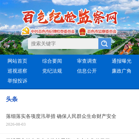
网站首页
综合要闻
审查调查
通报曝光
巡视巡察
党纪法规
信息公开
廉政广角
举报投诉
头条
落细落实各项度汛举措 确保人民群众生命财产安全
2026-08-03