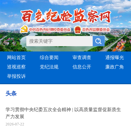
网站首页
综合要闻
审查调查
通报曝光
巡视巡察
党纪法规
信息公开
廉政广角
举报投诉
头条
学习贯彻中央纪委五次全会精神 | 以高质量监督促新质生
产力发展
2026-07-22