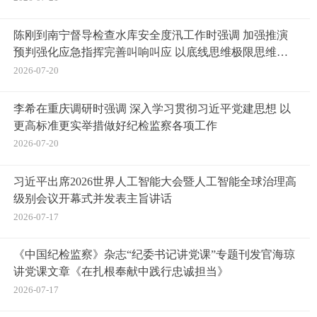
陈刚到南宁督导检查水库安全度汛工作时强调 加强推演
预判强化应急指挥完善叫响叫应 以底线思维极限思维守
牢水库安全底线 孙大伟参加
2026-07-20
李希在重庆调研时强调 深入学习贯彻习近平党建思想 以
更高标准更实举措做好纪检监察各项工作
2026-07-20
习近平出席2026世界人工智能大会暨人工智能全球治理高
级别会议开幕式并发表主旨讲话
2026-07-17
《中国纪检监察》杂志“纪委书记讲党课”专题刊发官海琼
讲党课文章《在扎根奉献中践行忠诚担当》
2026-07-17